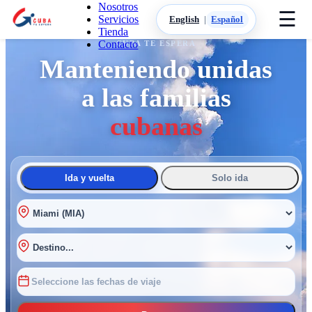
Nosotros
☰
Servicios
English
|
Español
Tienda
Contacto
CUBA TE ESPERA
Manteniendo unidas
a las familias
cubanas
Ida y vuelta
Solo ida